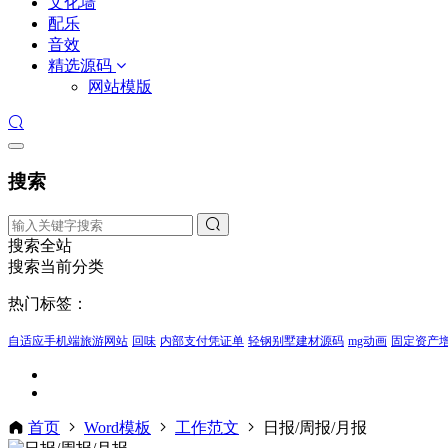
文化墙
配乐
音效
精选源码
网站模版
搜索
搜索全站
搜索当前分类
热门标签：
自适应手机端旅游网站
回味
内部支付凭证单
轻钢别墅建材源码
mg动画
固定资产
首页
Word模板
工作范文
日报/周报/月报