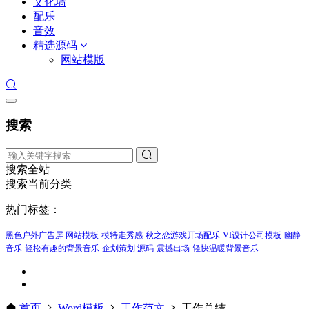
文化墙
配乐
音效
精选源码
网站模版
搜索
搜索全站
搜索当前分类
热门标签：
黑色户外广告屏 网站模板
模特走秀感
秋之恋游戏开场配乐
VI设计公司模板
幽静
音乐
轻松有趣的背景音乐
企划策划 源码
震撼出场
轻快温暖背景音乐
首页
Word模板
工作范文
工作总结