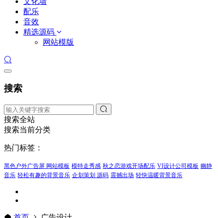
文化墙
配乐
音效
精选源码
网站模版
搜索
搜索全站
搜索当前分类
热门标签：
黑色户外广告屏 网站模板
模特走秀感
秋之恋游戏开场配乐
VI设计公司模板
幽静
音乐
轻松有趣的背景音乐
企划策划 源码
震撼出场
轻快温暖背景音乐
首页
广告设计