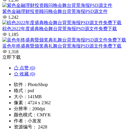
紫色金融理财投资顾问晚会舞台背景海报PSD源文件
1,242
棕色2022年度盛典晚会舞台背景海报PSD源文件免费下载
1,185
蓝色年终盛典暨颁奖典礼舞台背景海报PSD源文件免费下载
1,318
立即下载
点赞 (
0
)
收藏 (0)
软件：
PhotoShop
格式：
psd
大小：
141MB
像素：
4724 x 2362
分辨率：
200dpi
颜色模式：
CMYK
作者：
小发发
资源编号：
2428