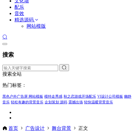
文化墙
配乐
音效
精选源码
网站模版
搜索
搜索全站
热门标签：
黑色户外广告屏 网站模板
模特走秀感
秋之恋游戏开场配乐
VI设计公司模板
幽静
音乐
轻松有趣的背景音乐
企划策划 源码
震撼出场
轻快温暖背景音乐
首页
广告设计
舞台背景
正文