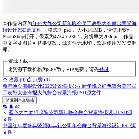
本作品内容为
红色
大气
公司新年晚会
员工表彰大会
舞台背景海
报
设计
PSD源文件
， 格式为 psd， 大小141MB，请使用软件
PhotoShop打开，像素为4724 x 2362，分辨率为200dpi ，作品
中文字及图片可替换修改，源文件无水印，欢迎使用发发资源
库。
资源下载
此资源下载价格为
8.8
F币，VIP免费，请先
登录
收藏 (0)
点赞 (
0
)
新年晚会
海报设计
2022
背景海报
公司新年晚会
红色
舞台背景
员
工表彰大会
海报
大气
舞台背景海报
PSD源文件
复制本文链接
蓝色大气梦想起航公司新年晚会舞台背景海报设计PSD源
文件
中国红年度盛典暨颁奖典礼公司年会舞台背景海报设计PSD源
文件