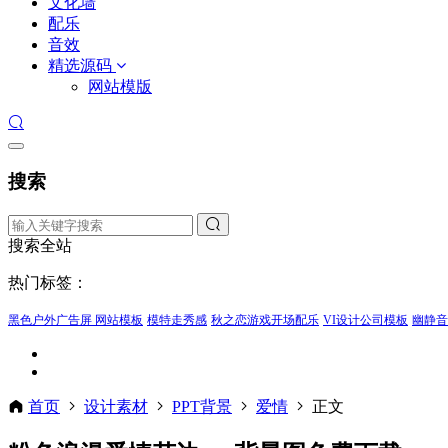
文化墙
配乐
音效
精选源码
网站模版
搜索
搜索全站
热门标签：
黑色户外广告屏 网站模板
模特走秀感
秋之恋游戏开场配乐
VI设计公司模板
幽静音
首页
设计素材
PPT背景
爱情
正文