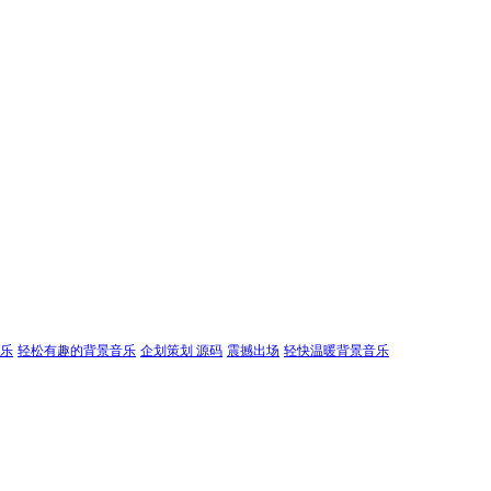
乐
轻松有趣的背景音乐
企划策划 源码
震撼出场
轻快温暖背景音乐