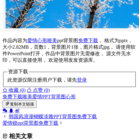
作品内容为
爱情
心形
唯美
ppt背景图
免费下载
， 格式为pptx，
大小2.82MB，页数1，背景图片1张，图片格式jpg， 请使用软
件PowerPoint打开，作品中背景图片无需修改， 源文件无水
印，可以直接使用， 欢迎使用发发资源库。
资源下载
此资源仅限注册用户下载，请先
登录
收藏 (0)
点赞 (
0
)
免费下载
唯美
爱情
PPT背景图
心形
复制本文链接
韩国风浪漫蝴蝶淡雅PPT背景图免费下载
爱情锁ppt背景图免费下载
相关文章