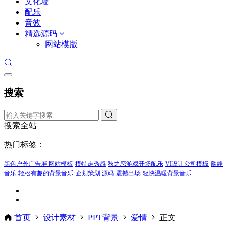
文化墙
配乐
音效
精选源码
网站模版
搜索
搜索全站
热门标签：
黑色户外广告屏 网站模板
模特走秀感
秋之恋游戏开场配乐
VI设计公司模板
幽静
音乐
轻松有趣的背景音乐
企划策划 源码
震撼出场
轻快温暖背景音乐
首页
设计素材
PPT背景
爱情
正文