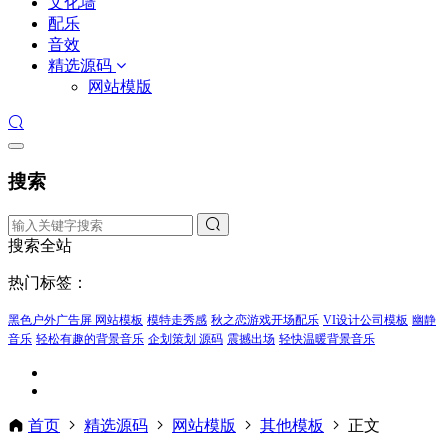
文化墙
配乐
音效
精选源码
网站模版
搜索
搜索全站
热门标签：
黑色户外广告屏 网站模板
模特走秀感
秋之恋游戏开场配乐
VI设计公司模板
幽静
音乐
轻松有趣的背景音乐
企划策划 源码
震撼出场
轻快温暖背景音乐
首页
精选源码
网站模版
其他模板
正文