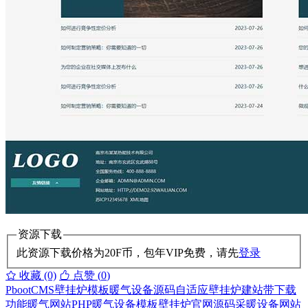
资源下载
此资源下载价格为
20
F币，包年VIP免费，请先
登录
收藏 (0)
点赞 (
0
)
PbootCMS壁挂炉模板
暖气设备源码
自适应壁挂炉建站
带下载
功能暖气网站
PHP暖气设备模板
壁挂炉官网源码
采暖设备网站