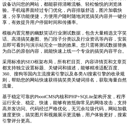
设备访问您的网站，都能获得清晰流畅、轻松愉悦的浏览体
验。手机端界面经过专门优化，内容排版舒适，图片加载快
速，分享功能便捷，方便用户随时随地浏览搞笑内容并一键分
享，有效提升用户停留时间和传播率。
模板内置完整的幽默笑话行业测试数据，包含大量精选文字笑
话、高清搞笑趣图、热门段子分类以及行业资讯等内容，安装
后即可看到与演示站完全一致的效果。您只需将测试数据替换
为自己的原创内容，就能快速上线一个专业的搞笑内容平台。
采用标准的SEO框架布局，所有栏目页、内容详情页和文章页
都支持独立设置标题、关键词和描述，能够精准适配百度、
360、搜狗等国内主流搜索引擎以及各类AI搜索引擎的收录规
则，帮助您的网站快速获得搞笑类关键词排名，获取海量自然
流量。
基于稳定可靠的PbootCMS内核和PHP+SQLite架构开发，程序
运行安全、稳定、快速，能够有效抵御常见的网络攻击，支持
高并发访问。代码经过严格优化，无冗余垃圾代码，网站加载
速度更快，搞笑图片和视频展示更流畅，用户体验更好，搜索
引擎评分更高。