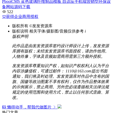
PbootCMS 蓝色玻璃纤维制品模板 自适应手机端营销型环保设
备网站源码下载
522
获得企业商用授权
版权所有
©发发资源库
版权说明
相关字体/摄影图/音频仅供参考
i
版权声明
此作品是由发发资源库签约设计师设计上传，发发资源
库拥有版权；未经发发资源库书面授权，请勿作他用。
人物肖像，字体及音频如需商用需第三方额外授权。
发发资源库尊重知识产权，如知识产权权利人认为平台
内容涉嫌侵权，可通过邮件： 1110@163.com提出书面
通知，我们将及时处理。发发资源库对作品中含有的国
旗、国徽等政治图案不享有权利，仅作为作品整体效果
的示例展示，禁止商用。另外您必须遵循相关法律法规
规定的使用范围和使用方式，禁止以任何形式歪曲、算
改。
懒得动手，帮我代做图片
热门文章