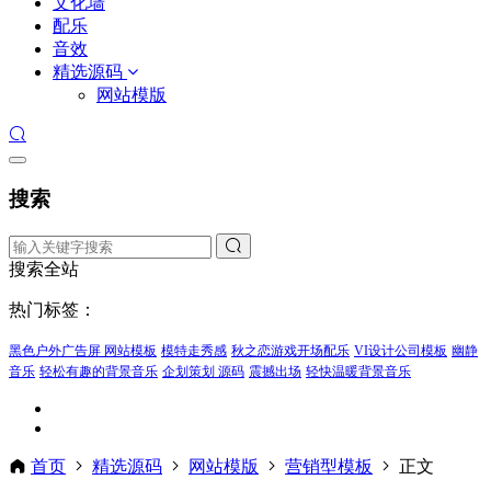
文化墙
配乐
音效
精选源码
网站模版
搜索
搜索全站
热门标签：
黑色户外广告屏 网站模板
模特走秀感
秋之恋游戏开场配乐
VI设计公司模板
幽静
音乐
轻松有趣的背景音乐
企划策划 源码
震撼出场
轻快温暖背景音乐
首页
精选源码
网站模版
营销型模板
正文