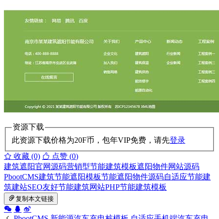
资源下载
此资源下载价格为
20
F币，包年VIP免费，请先
登录
收藏 (0)
点赞 (
0
)
建筑遮阳官网源码
营销型节能建筑模板
遮阳物件网站源码
PbootCMS建筑节能遮阳模板
节能遮阳物件源码
自适应节能建
筑建站
SEO友好节能建筑网站
PHP节能建筑模板
复制本文链接
PbootCMS 新能源汽车充电桩模板 自适应手机端汽车充电