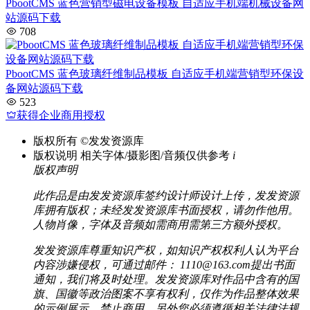
PbootCMS 蓝色营销型磁电设备模板 自适应手机端机械设备网
站源码下载
708
PbootCMS 蓝色玻璃纤维制品模板 自适应手机端营销型环保设
备网站源码下载
523
获得企业商用授权
版权所有
©发发资源库
版权说明
相关字体/摄影图/音频仅供参考
i
版权声明
此作品是由发发资源库签约设计师设计上传，发发资源
库拥有版权；未经发发资源库书面授权，请勿作他用。
人物肖像，字体及音频如需商用需第三方额外授权。
发发资源库尊重知识产权，如知识产权权利人认为平台
内容涉嫌侵权，可通过邮件： 1110@163.com提出书面
通知，我们将及时处理。发发资源库对作品中含有的国
旗、国徽等政治图案不享有权利，仅作为作品整体效果
的示例展示，禁止商用。另外您必须遵循相关法律法规