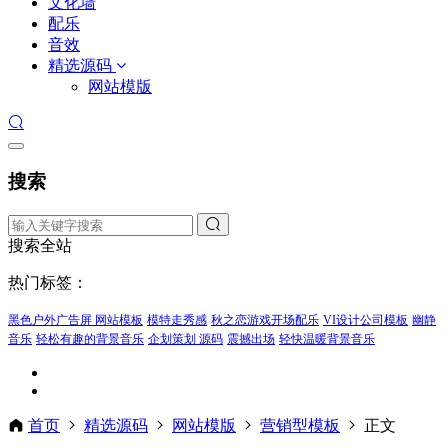
文化墙
配乐
音效
精选源码
网站模版
搜索
搜索全站
热门标签：
黑色户外广告屏 网站模板
模特走秀感
秋之恋游戏开场配乐
VI设计公司模板
幽静
音乐
轻松有趣的背景音乐
企划策划 源码
震撼出场
轻快温暖背景音乐
首页
精选源码
网站模版
营销型模板
正文