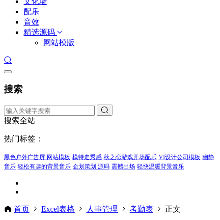
文化墙
配乐
音效
精选源码
网站模版
搜索
搜索全站
热门标签：
黑色户外广告屏 网站模板
模特走秀感
秋之恋游戏开场配乐
VI设计公司模板
幽静
音乐
轻松有趣的背景音乐
企划策划 源码
震撼出场
轻快温暖背景音乐
首页
Excel表格
人事管理
考勤表
正文