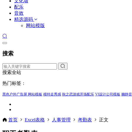
文化墙
配乐
音效
精选源码
网站模版
搜索
搜索全站
热门标签：
黑色户外广告屏 网站模板
模特走秀感
秋之恋游戏开场配乐
VI设计公司模板
幽静音
首页
Excel表格
人事管理
考勤表
正文