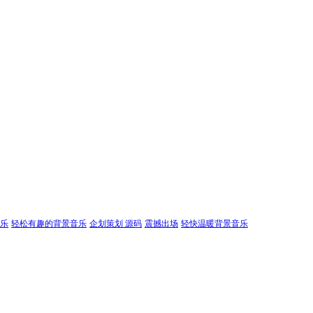
乐
轻松有趣的背景音乐
企划策划 源码
震撼出场
轻快温暖背景音乐