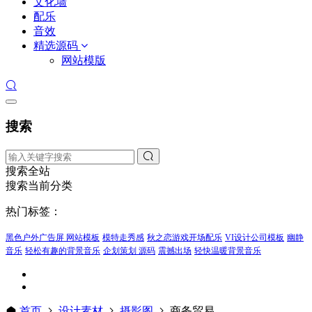
文化墙
配乐
音效
精选源码
网站模版
搜索
搜索全站
搜索当前分类
热门标签：
黑色户外广告屏 网站模板
模特走秀感
秋之恋游戏开场配乐
VI设计公司模板
幽静
音乐
轻松有趣的背景音乐
企划策划 源码
震撼出场
轻快温暖背景音乐
首页
设计素材
摄影图
商务贸易