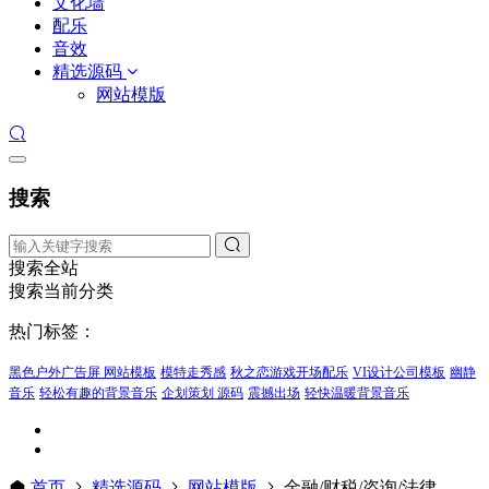
文化墙
配乐
音效
精选源码
网站模版
搜索
搜索全站
搜索当前分类
热门标签：
黑色户外广告屏 网站模板
模特走秀感
秋之恋游戏开场配乐
VI设计公司模板
幽静
音乐
轻松有趣的背景音乐
企划策划 源码
震撼出场
轻快温暖背景音乐
首页
精选源码
网站模版
金融/财税/咨询/法律