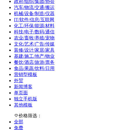
政府/组织/集团/协会
汽车/物流/交通/搬运
机械/设备/制造/仪器
IT/软件/信息/互联网
化工/环保/能源/材料
科技/电子/数码/通信
农业/畜牧/养殖/宠物
文化/艺术/广告/传媒
装修/设计/家居/家具
基建/施工/地产/物业
餐饮/酒店/旅游/票务
食品/果蔬/饮料/日用
营销型模板
外贸
新闻博客
单页面
独立手机版
其他模板
价格筛选：
全部
免费