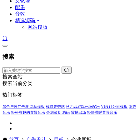
文化墙
配乐
音效
精选源码
网站模版
搜索
搜索全站
搜索当前分类
热门标签：
黑色户外广告屏 网站模板
模特走秀感
秋之恋游戏开场配乐
VI设计公司模板
幽静
音乐
轻松有趣的背景音乐
企划策划 源码
震撼出场
轻快温暖背景音乐
首页
广告设计
展板
企业展板