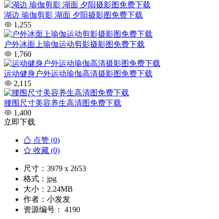
湖边 瑜伽剪影 湖面 夕阳摄影图免费下载
1,255
户外冰面上瑜伽运动剪影摄影图免费下载
1,760
运动健身户外运动瑜伽高清摄影图免费下载
2,115
腰围尺寸美容养生高清图免费下载
1,400
立即下载
点赞 (
0
)
收藏 (0)
尺寸：
3979 x 2653
格式：
jpg
大小：
2.24MB
作者：
小发发
资源编号：
4190