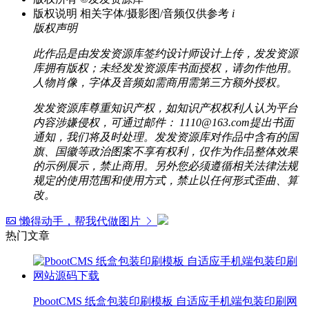
版权说明
相关字体/摄影图/音频仅供参考
i
版权声明
此作品是由发发资源库签约设计师设计上传，发发资源
库拥有版权；未经发发资源库书面授权，请勿作他用。
人物肖像，字体及音频如需商用需第三方额外授权。
发发资源库尊重知识产权，如知识产权权利人认为平台
内容涉嫌侵权，可通过邮件： 1110@163.com提出书面
通知，我们将及时处理。发发资源库对作品中含有的国
旗、国徽等政治图案不享有权利，仅作为作品整体效果
的示例展示，禁止商用。另外您必须遵循相关法律法规
规定的使用范围和使用方式，禁止以任何形式歪曲、算
改。
懒得动手，帮我代做图片
热门文章
PbootCMS 纸盒包装印刷模板 自适应手机端包装印刷网