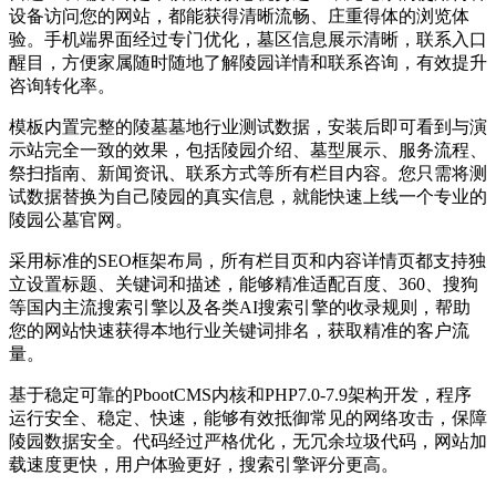
设备访问您的网站，都能获得清晰流畅、庄重得体的浏览体
验。手机端界面经过专门优化，墓区信息展示清晰，联系入口
醒目，方便家属随时随地了解陵园详情和联系咨询，有效提升
咨询转化率。
模板内置完整的陵墓墓地行业测试数据，安装后即可看到与演
示站完全一致的效果，包括陵园介绍、墓型展示、服务流程、
祭扫指南、新闻资讯、联系方式等所有栏目内容。您只需将测
试数据替换为自己陵园的真实信息，就能快速上线一个专业的
陵园公墓官网。
采用标准的SEO框架布局，所有栏目页和内容详情页都支持独
立设置标题、关键词和描述，能够精准适配百度、360、搜狗
等国内主流搜索引擎以及各类AI搜索引擎的收录规则，帮助
您的网站快速获得本地行业关键词排名，获取精准的客户流
量。
基于稳定可靠的PbootCMS内核和PHP7.0-7.9架构开发，程序
运行安全、稳定、快速，能够有效抵御常见的网络攻击，保障
陵园数据安全。代码经过严格优化，无冗余垃圾代码，网站加
载速度更快，用户体验更好，搜索引擎评分更高。