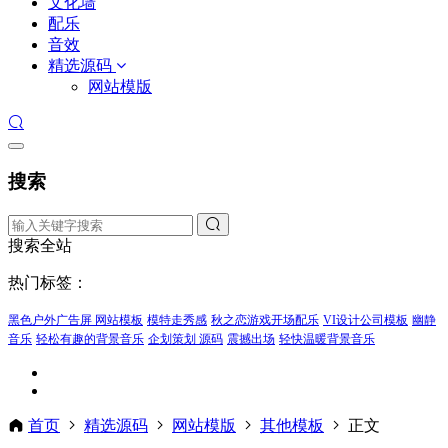
文化墙
配乐
音效
精选源码
网站模版
搜索
搜索全站
热门标签：
黑色户外广告屏 网站模板
模特走秀感
秋之恋游戏开场配乐
VI设计公司模板
幽静
音乐
轻松有趣的背景音乐
企划策划 源码
震撼出场
轻快温暖背景音乐
首页
精选源码
网站模版
其他模板
正文