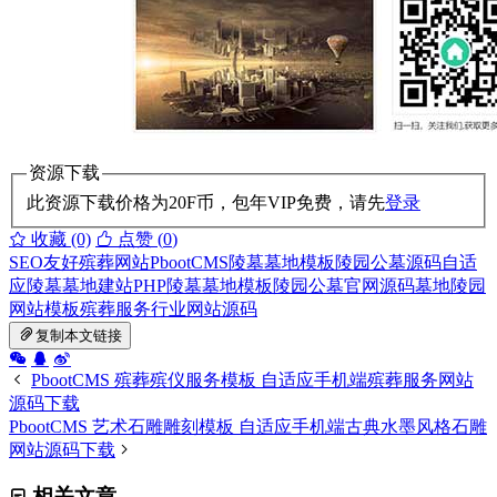
资源下载
此资源下载价格为
20
F币，包年VIP免费，请先
登录
收藏 (0)
点赞 (
0
)
SEO友好殡葬网站
PbootCMS陵墓墓地模板
陵园公墓源码
自适
应陵墓墓地建站
PHP陵墓墓地模板
陵园公墓官网源码
墓地陵园
网站模板
殡葬服务行业网站源码
复制本文链接
PbootCMS 殡葬殡仪服务模板 自适应手机端殡葬服务网站
源码下载
PbootCMS 艺术石雕雕刻模板 自适应手机端古典水墨风格石雕
网站源码下载
相关文章