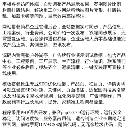
平板各类访问终端，自动调整产品展示布局、案例图片比例、
栏目排版结构，解决重工企业网站移动端图片变形、排版错
乱、加载卡顿等问题，展示效果高端整洁。
网站搭载简易企业管理后台，全站数据实时同步，产品信息、
工程案例、行业资讯、公司介绍一次发布，双端同步展示，无
需重复运维。后台操作通俗易懂，企业运维人员零基础也能完
成产品上新、案例更新、资讯发布。
源码内置完整户外岗亭、广告牌行业演示测试数据，包含产品
中心、工程案例、工厂展示、生产流程、行业知识、联系我们
等企业必备栏目，模块齐全、逻辑清晰，一键安装即可直接上
线使用。
模板搭载原生专业SEO优化框架，产品页、栏目页、详情页均
可独立设置SEO标题、关键词、页面描述，适配国内搜索引擎
以及AI搜索引擎收录规则，优化岗亭定制、广告牌制作、市
政设施等行业长尾词，提升厂家精准工程询盘流量。
程序采用PHP语言开发，兼容php7.0-7.9运行环境，运行安全
稳定、访问速度快、服务器占用低，适合制造企业长期稳定运
营官网。前端手写DIV+CSS精简代码，无冗余垃圾代码，爬