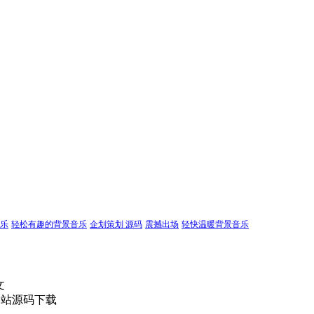
乐
轻松有趣的背景音乐
企划策划 源码
震撼出场
轻快温暖背景音乐
文