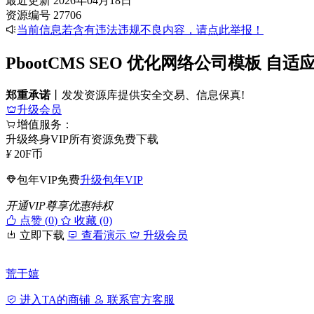
最近更新
2026年04月18日
资源编号
27706
当前信息若含有违法违规不良内容，请点此举报！
PbootCMS SEO 优化网络公司模板 自
郑重承诺
丨发发资源库提供安全交易、信息保真!
升级会员
增值服务：
升级终身VIP所有资源免费下载
¥
20
F币
包年VIP免费
升级包年VIP
开通VIP尊享优惠特权
点赞 (
0
)
收藏 (0)
立即下载
查看演示
升级会员
荒于嬉
进入TA的商铺
联系官方客服