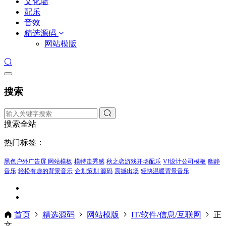
文化墙
配乐
音效
精选源码
网站模版
搜索
搜索全站
热门标签：
黑色户外广告屏 网站模板
模特走秀感
秋之恋游戏开场配乐
VI设计公司模板
幽静
音乐
轻松有趣的背景音乐
企划策划 源码
震撼出场
轻快温暖背景音乐
首页
精选源码
网站模版
IT/软件/信息/互联网
正
文