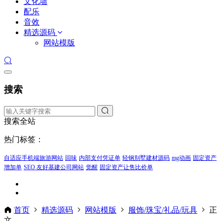
文化墙
配乐
音效
精选源码
网站模版
搜索
搜索全站
热门标签：
自适应手机端旅游网站
回味
内部支付凭证单
轻钢别墅建材源码
mg动画
固定资产
增加单
SEO 友好基建公司网站
觉醒
固定资产让售比价单
首页
精选源码
网站模版
服饰/珠宝/礼品/玩具
正
文