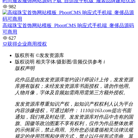
时尚服装服饰网站源码下载_自适应手机版_服装品牌建站优选
982
高端珠宝首饰网站模板_PbootCMS 响应式手机端_奢侈品源码
可商用
627
获得企业商用授权
版权所有
©发发资源库
版权说明
相关字体/摄影图/音频仅供参考
i
版权声明
此作品是由发发资源库签约设计师设计上传，发发资源
库拥有版权；未经发发资源库书面授权，请勿作他用。
人物肖像，字体及音频如需商用需第三方额外授权。
发发资源库尊重知识产权，如知识产权权利人认为平台
内容涉嫌侵权，可通过邮件： 1110@163.com提出书面
通知，我们将及时处理。发发资源库对作品中含有的国
旗、国徽等政治图案不享有权利，仅作为作品整体效果
的示例展示，禁止商用。另外您必须遵循相关法律法规
规定的使用范围和使用方式，禁止以任何形式歪曲、算