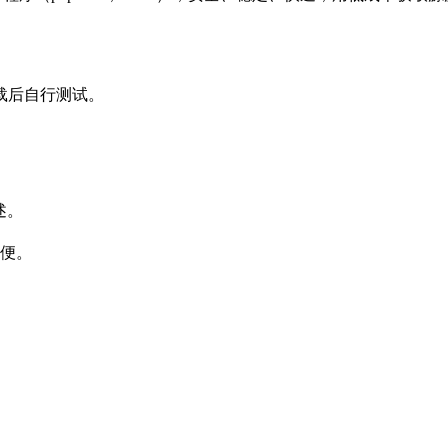
载后自行测试。
述。
方便。