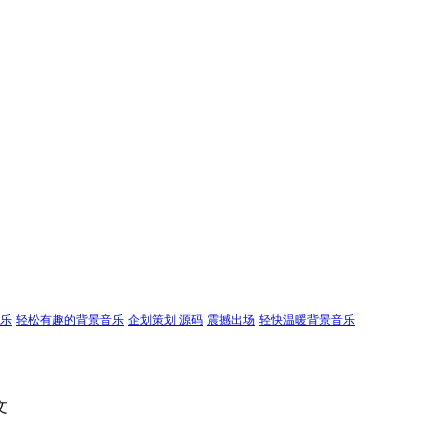
乐
轻松有趣的背景音乐
企划策划 源码
震撼出场
轻快温暖背景音乐
文