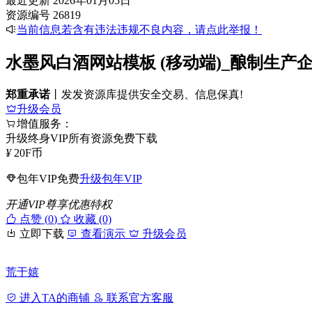
最近更新
2026年01月05日
资源编号
26819
当前信息若含有违法违规不良内容，请点此举报！
水墨风白酒网站模板 (移动端)_酿制生产
郑重承诺
丨发发资源库提供安全交易、信息保真!
升级会员
增值服务：
升级终身VIP所有资源免费下载
¥
20
F币
包年VIP免费
升级包年VIP
开通VIP尊享优惠特权
点赞 (
0
)
收藏 (0)
立即下载
查看演示
升级会员
荒于嬉
进入TA的商铺
联系官方客服