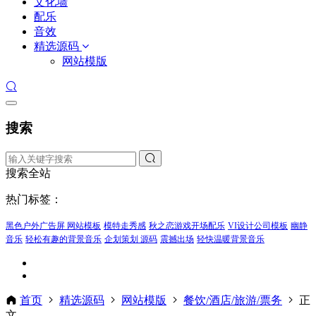
文化墙
配乐
音效
精选源码
网站模版
搜索
搜索全站
热门标签：
黑色户外广告屏 网站模板
模特走秀感
秋之恋游戏开场配乐
VI设计公司模板
幽静
音乐
轻松有趣的背景音乐
企划策划 源码
震撼出场
轻快温暖背景音乐
首页
精选源码
网站模版
餐饮/酒店/旅游/票务
正
文