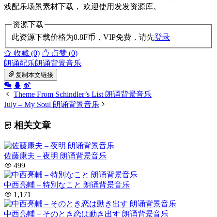
戏配乐场景素材下载， 欢迎使用发发资源库。
资源下载
此资源下载价格为
8.8
F币，VIP免费，请先
登录
收藏 (0)
点赞 (
0
)
朗诵配乐
朗诵背景音乐
复制本文链接
Theme From Schindler’s List 朗诵背景音乐
July – My Soul 朗诵背景音乐
相关文章
佐藤康夫 – 夜明 朗诵背景音乐
499
中西亮輔 – 特別なこと 朗诵背景音乐
1,171
中西亮輔 – そのとき恋は動き出す 朗诵背景音乐