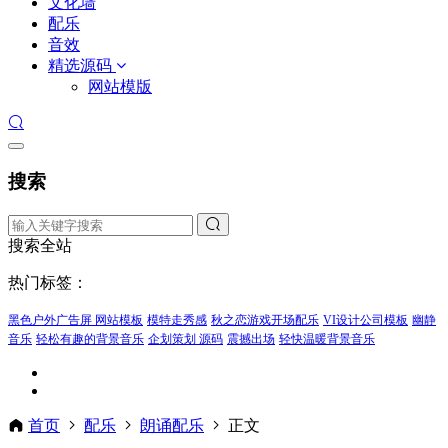
文化墙
配乐
音效
精选源码
网站模版
搜索
搜索全站
热门标签：
黑色户外广告屏 网站模板
模特走秀感
秋之恋游戏开场配乐
VI设计公司模板
幽静
音乐
轻松有趣的背景音乐
企划策划 源码
震撼出场
轻快温暖背景音乐
首页
配乐
朗诵配乐
正文