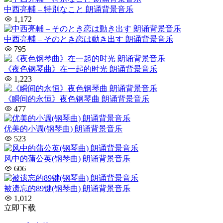
中西亮輔 – 特別なこと 朗诵背景音乐
1,172
中西亮輔 – そのとき恋は動き出す 朗诵背景音乐
795
《夜色钢琴曲》在一起的时光 朗诵背景音乐
1,223
《瞬间的永恒》夜色钢琴曲 朗诵背景音乐
477
优美的小调(钢琴曲) 朗诵背景音乐
523
风中的蒲公英(钢琴曲) 朗诵背景音乐
606
被遗忘的89键(钢琴曲) 朗诵背景音乐
1,012
立即下载