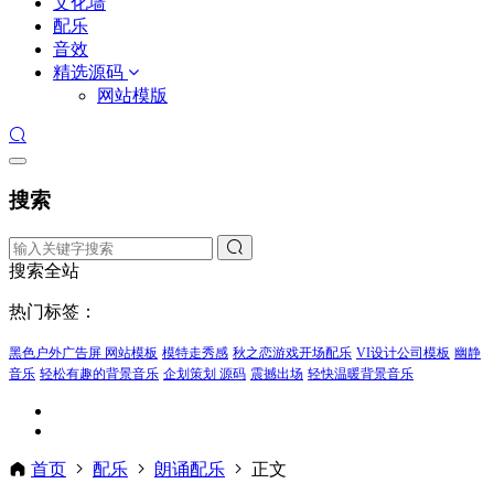
文化墙
配乐
音效
精选源码
网站模版
搜索
搜索全站
热门标签：
黑色户外广告屏 网站模板
模特走秀感
秋之恋游戏开场配乐
VI设计公司模板
幽静
音乐
轻松有趣的背景音乐
企划策划 源码
震撼出场
轻快温暖背景音乐
首页
配乐
朗诵配乐
正文