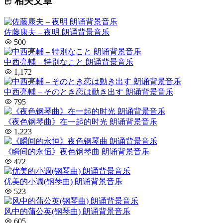
相关文章
佐藤康夫 – 夜明 朗诵背景音乐
500
中西亮輔 – 特別なこと 朗诵背景音乐
1,172
中西亮輔 – そのとき恋は動き出す 朗诵背景音乐
795
《夜色钢琴曲》在一起的时光 朗诵背景音乐
1,223
《瞬间的永恒》夜色钢琴曲 朗诵背景音乐
472
优美的小调(钢琴曲) 朗诵背景音乐
523
风中的蒲公英(钢琴曲) 朗诵背景音乐
605