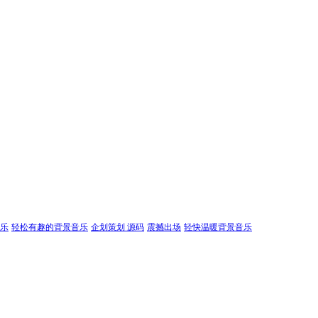
乐
轻松有趣的背景音乐
企划策划 源码
震撼出场
轻快温暖背景音乐