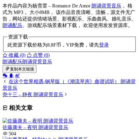
本作品内容为杨雪霏 – Romance De Amor
朗诵背景音乐
， 格
式为 MP3， 大小8MB， 该作品音质清晰、流畅，源文件无广
告，网站还提供情绪场景、影视配乐、乐曲曲风、婚礼音乐、
朗诵配乐
、游戏配乐场景素材下载， 欢迎使用发发资源库。
资源下载
此资源下载价格为
8.8
F币，VIP免费，请先
登录
收藏 (0)
点赞 (
0
)
朗诵配乐
朗诵背景音乐
复制本文链接
在这个世界相遇-钢琴版（《潮流琴房》曲谱试听） 朗诵背
景音乐
尧十三 – 静夜 朗诵背景音乐
相关文章
佐藤康夫 – 夜明 朗诵背景音乐
504