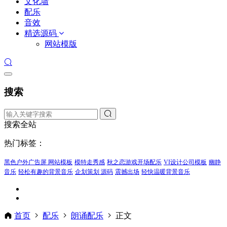
文化墙
配乐
音效
精选源码
网站模版
搜索
搜索全站
热门标签：
黑色户外广告屏 网站模板
模特走秀感
秋之恋游戏开场配乐
VI设计公司模板
幽静
音乐
轻松有趣的背景音乐
企划策划 源码
震撼出场
轻快温暖背景音乐
首页
配乐
朗诵配乐
正文