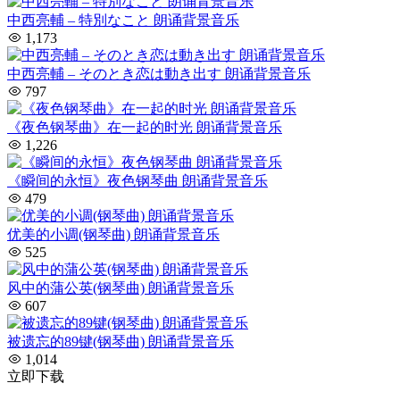
中西亮輔 – 特別なこと 朗诵背景音乐
1,173
中西亮輔 – そのとき恋は動き出す 朗诵背景音乐
797
《夜色钢琴曲》在一起的时光 朗诵背景音乐
1,226
《瞬间的永恒》夜色钢琴曲 朗诵背景音乐
479
优美的小调(钢琴曲) 朗诵背景音乐
525
风中的蒲公英(钢琴曲) 朗诵背景音乐
607
被遗忘的89键(钢琴曲) 朗诵背景音乐
1,014
立即下载