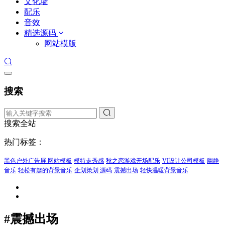
文化墙
配乐
音效
精选源码
网站模版
搜索
搜索全站
热门标签：
黑色户外广告屏 网站模板
模特走秀感
秋之恋游戏开场配乐
VI设计公司模板
幽静
音乐
轻松有趣的背景音乐
企划策划 源码
震撼出场
轻快温暖背景音乐
#震撼出场