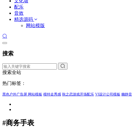
文化墙
配乐
音效
精选源码
网站模版
搜索
搜索全站
热门标签：
黑色户外广告屏 网站模板
模特走秀感
秋之恋游戏开场配乐
VI设计公司模板
幽静音
#商务手表