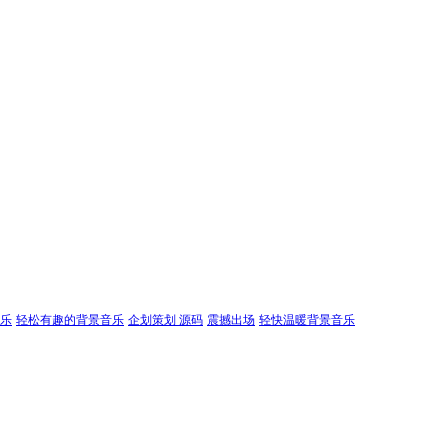
乐
轻松有趣的背景音乐
企划策划 源码
震撼出场
轻快温暖背景音乐