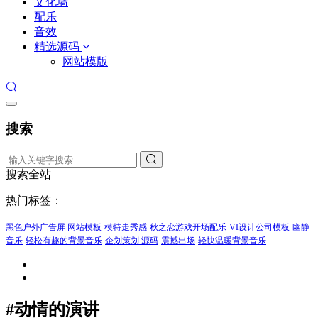
文化墙
配乐
音效
精选源码
网站模版
搜索
搜索全站
热门标签：
黑色户外广告屏 网站模板
模特走秀感
秋之恋游戏开场配乐
VI设计公司模板
幽静
音乐
轻松有趣的背景音乐
企划策划 源码
震撼出场
轻快温暖背景音乐
#动情的演讲