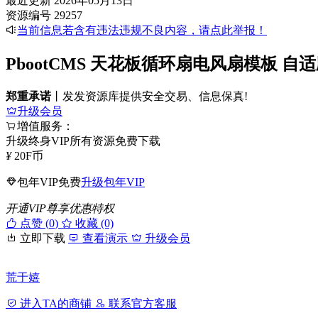
最近更新
2026年05月13日
资源编号
29257
当前信息若含有违法违规不良内容，请点此举报！
PbootCMS 天花板循环扇电风扇模板
郑重承诺
丨发发资源库提供安全交易、信息保真!
升级会员
增值服务：
升级终身VIP所有资源免费下载
¥
20
F币
包年VIP免费
升级包年VIP
开通VIP尊享优惠特权
点赞 (
0
)
收藏 (0)
立即下载
查看演示
升级会员
荒于嬉
进入TA的商铺
联系官方客服