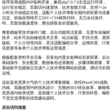
程序采用成熟PHP架构开发，兼容php7.0-7.9主流运行环境，
运行安全稳定、页面访问速度快、抗并发能力强，支持7×24
小时全天候稳定在线，适配个人技术博客长期内容积累与流量
沉淀。前端采用纯手工DIV+CSS精简代码，无冗余垃圾代
码，页面加载速度快，爬虫抓取友好度极高。
整套模板零技术操作门槛，后台功能简洁直观，无需专业编程
技术，站长可自由修改技术文章、站点标题、栏目分类、底部
版权、个人介绍等内容，灵活适配编程分享、运维科普、IT资
讯更新等各类个人技术博客运营场景。
模板配套资料齐全完备，安装包内置全套网站安装部署、后台
基础操作、安全配置、数据备份还原教程，步骤清晰易懂，零
基础新手也能独立完成个人技术博客网站的搭建、调试与长期
运维。
这款蓝色宽屏大气的个人技术博客模板，依托PbootCMS成熟
内核、高颜值简约科技风设计、完善的SEO优化体系，兼顾视
觉质感与收录优势，是搭建个人技术分享、IT资讯科普、编程
干货交流博客的优质建站源码。
后台访问信息