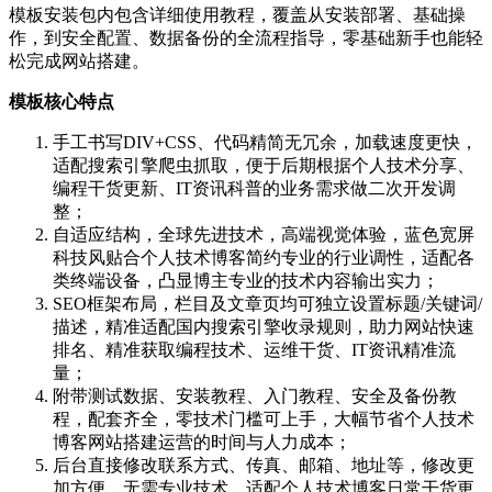
模板安装包内包含详细使用教程，覆盖从安装部署、基础操
作，到安全配置、数据备份的全流程指导，零基础新手也能轻
松完成网站搭建。
模板核心特点
手工书写DIV+CSS、代码精简无冗余，加载速度更快，
适配搜索引擎爬虫抓取，便于后期根据个人技术分享、
编程干货更新、IT资讯科普的业务需求做二次开发调
整；
自适应结构，全球先进技术，高端视觉体验，蓝色宽屏
科技风贴合个人技术博客简约专业的行业调性，适配各
类终端设备，凸显博主专业的技术内容输出实力；
SEO框架布局，栏目及文章页均可独立设置标题/关键词/
描述，精准适配国内搜索引擎收录规则，助力网站快速
排名、精准获取编程技术、运维干货、IT资讯精准流
量；
附带测试数据、安装教程、入门教程、安全及备份教
程，配套齐全，零技术门槛可上手，大幅节省个人技术
博客网站搭建运营的时间与人力成本；
后台直接修改联系方式、传真、邮箱、地址等，修改更
加方便，无需专业技术，适配个人技术博客日常干货更