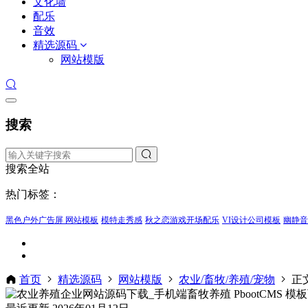
文化墙
配乐
音效
精选源码
网站模版
搜索
搜索全站
热门标签：
黑色户外广告屏 网站模板
模特走秀感
秋之恋游戏开场配乐
VI设计公司模板
幽静音
首页
精选源码
网站模版
农业/畜牧/养殖/宠物
正