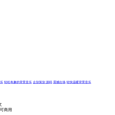
乐
轻松有趣的背景音乐
企划策划 源码
震撼出场
轻快温暖背景音乐
文