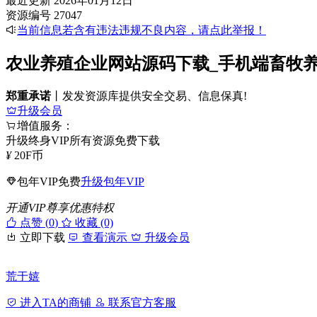
最近更新
2026年01月12日
资源编号
27047
当前信息若含有违法违规不良内容，请点此举报！
农业养殖企业网站源码下载_手机端畜牧养殖 
郑重承诺
丨发发资源库提供安全交易、信息保真!
升级会员
增值服务：
升级终身VIP所有资源免费下载
¥
20
F币
包年VIP免费
升级包年VIP
开通VIP尊享优惠特权
点赞 (
0
)
收藏 (0)
立即下载
查看演示
升级会员
荒于嬉
进入TA的商铺
联系官方客服