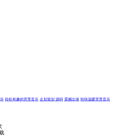
乐
轻松有趣的背景音乐
企划策划 源码
震撼出场
轻快温暖背景音乐
文