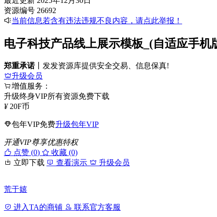
最近更新
2025年12月30日
资源编号
26692
当前信息若含有违法违规不良内容，请点此举报！
电子科技产品线上展示模板_(自适应手机版
郑重承诺
丨发发资源库提供安全交易、信息保真!
升级会员
增值服务：
升级终身VIP所有资源免费下载
¥
20
F币
包年VIP免费
升级包年VIP
开通VIP尊享优惠特权
点赞 (
0
)
收藏 (0)
立即下载
查看演示
升级会员
荒于嬉
进入TA的商铺
联系官方客服