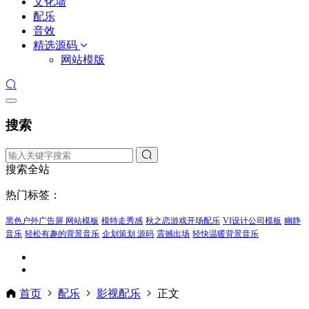
文化墙
配乐
音效
精选源码
网站模版
搜索
搜索全站
热门标签：
黑色户外广告屏 网站模板
模特走秀感
秋之恋游戏开场配乐
VI设计公司模板
幽静
音乐
轻松有趣的背景音乐
企划策划 源码
震撼出场
轻快温暖背景音乐
首页
配乐
影视配乐
正文