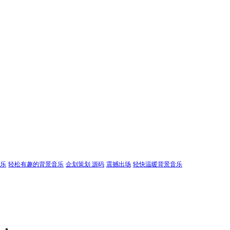
乐
轻松有趣的背景音乐
企划策划 源码
震撼出场
轻快温暖背景音乐