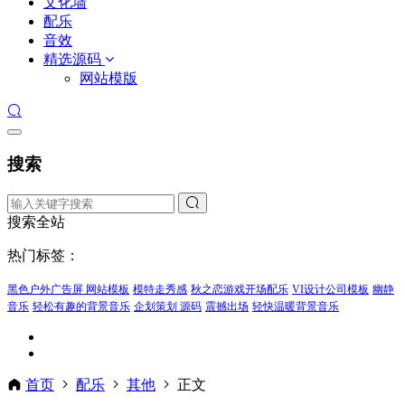
文化墙
配乐
音效
精选源码
网站模版
搜索
搜索全站
热门标签：
黑色户外广告屏 网站模板
模特走秀感
秋之恋游戏开场配乐
VI设计公司模板
幽静
音乐
轻松有趣的背景音乐
企划策划 源码
震撼出场
轻快温暖背景音乐
首页
配乐
其他
正文