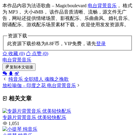
本作品内容为法语歌曲 – Magicboulevard
电台背景音乐
， 格式
为 MP3， 大小4MB， 该作品音质清晰、流畅，源文件无广
告，网站还提供情绪场景、影视配乐、乐曲曲风、婚礼音乐、
朗诵配乐、游戏配乐场景素材下载， 欢迎使用发发资源库。
资源下载
此资源下载价格为
8.8
F币，VIP免费，请先
登录
收藏 (0)
点赞 (
0
)
电台背景音乐
复制本文链接
纯音乐 全职猎人 魂魄之挽歌
放松瑜伽 – 印度之花 电台背景音乐
相关文章
专题片背景音乐 优美轻快配乐
1,051