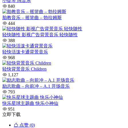
小提琴 纯音乐
840
胎教音乐 – 摇篮曲 – 勃拉姆斯
444
轻快随性 影视广告背景音乐 轻快随性
388
轻快活泼卡通背景音乐
968
轻快背景音乐 Children
1,127
励志歌曲 – 向前冲 – A.1 开场音乐
793
快乐星球主题曲 快乐小神仙
951
立即下载
点赞 (
0
)