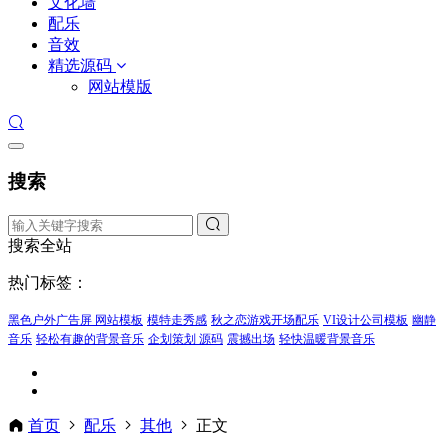
文化墙
配乐
音效
精选源码
网站模版
搜索
搜索全站
热门标签：
黑色户外广告屏 网站模板
模特走秀感
秋之恋游戏开场配乐
VI设计公司模板
幽静
音乐
轻松有趣的背景音乐
企划策划 源码
震撼出场
轻快温暖背景音乐
首页
配乐
其他
正文