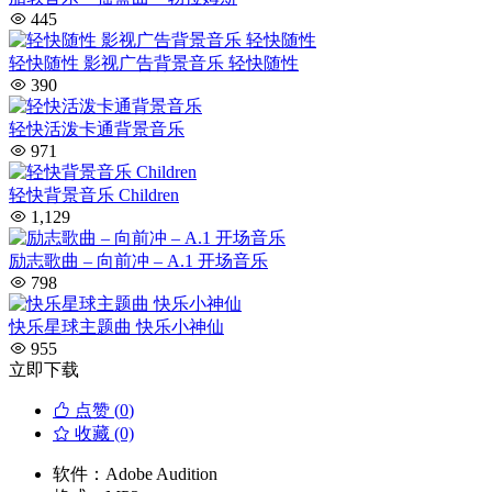
445
轻快随性 影视广告背景音乐 轻快随性
390
轻快活泼卡通背景音乐
971
轻快背景音乐 Children
1,129
励志歌曲 – 向前冲 – A.1 开场音乐
798
快乐星球主题曲 快乐小神仙
955
立即下载
点赞 (
0
)
收藏 (0)
软件：
Adobe Audition