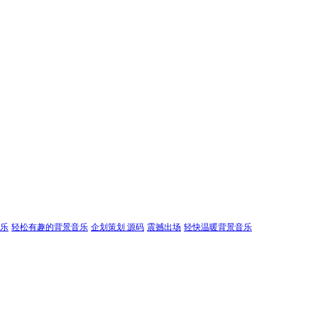
乐
轻松有趣的背景音乐
企划策划 源码
震撼出场
轻快温暖背景音乐