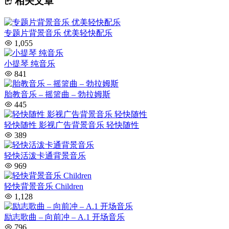
相关文章
专题片背景音乐 优美轻快配乐
1,055
小提琴 纯音乐
841
胎教音乐 – 摇篮曲 – 勃拉姆斯
445
轻快随性 影视广告背景音乐 轻快随性
389
轻快活泼卡通背景音乐
969
轻快背景音乐 Children
1,128
励志歌曲 – 向前冲 – A.1 开场音乐
796