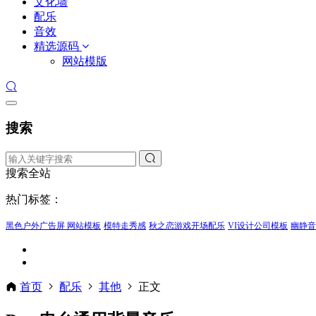
文化墙
配乐
音效
精选源码
网站模版
搜索
搜索全站
热门标签：
黑色户外广告屏 网站模板
模特走秀感
秋之恋游戏开场配乐
VI设计公司模板
幽静音
首页
配乐
其他
正文