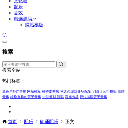
文化墙
配乐
音效
精选源码
网站模版
搜索
搜索全站
热门标签：
黑色户外广告屏 网站模板
模特走秀感
秋之恋游戏开场配乐
VI设计公司模板
幽静
音乐
轻松有趣的背景音乐
企划策划 源码
震撼出场
轻快温暖背景音乐
首页
配乐
朗诵配乐
正文