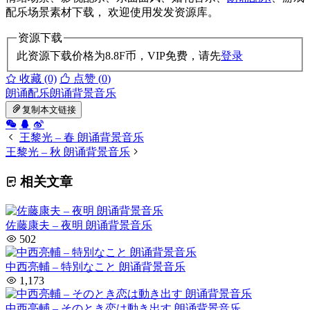
配乐场景素材下载， 欢迎使用发发资源库。
资源下载
此资源下载价格为
8.8
F币，VIP免费，请先
登录
收藏 (0)
点赞 (
0
)
朗诵配乐
朗诵背景音乐
复制本文链接
王黎光 – 春 朗诵背景音乐
王黎光 – 秋 朗诵背景音乐
相关文章
佐藤康夫 – 夜明 朗诵背景音乐
502
中西亮輔 – 特別なこと 朗诵背景音乐
1,173
中西亮輔 – そのとき恋は動き出す 朗诵背景音乐