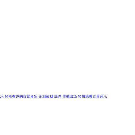
乐
轻松有趣的背景音乐
企划策划 源码
震撼出场
轻快温暖背景音乐