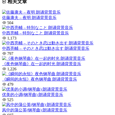
相关文章
佐藤康夫 – 夜明 朗诵背景音乐
504
中西亮輔 – 特別なこと 朗诵背景音乐
1,173
中西亮輔 – そのとき恋は動き出す 朗诵背景音乐
797
《夜色钢琴曲》在一起的时光 朗诵背景音乐
1,226
《瞬间的永恒》夜色钢琴曲 朗诵背景音乐
479
优美的小调(钢琴曲) 朗诵背景音乐
525
风中的蒲公英(钢琴曲) 朗诵背景音乐