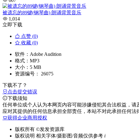
607
被遗忘的89键(钢琴曲) 朗诵背景音乐
1,014
立即下载
点赞 (
0
)
收藏 (0)
软件：
Adobe Audition
格式：
MP3
大小：
5 MB
资源编号：
26075
下载不了？
点击提交错误
下载须知
任何单位或个人认为本网页内容可能涉嫌侵犯其合法权益，请
应对其提供的任何信息承担全部责任，本站不对此承担任何法
获得企业商用授权
版权所有
©发发资源库
版权说明
相关字体/摄影图/音频仅供参考
i