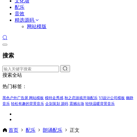
文化墙
配乐
音效
精选源码
网站模版
搜索
搜索全站
热门标签：
黑色户外广告屏 网站模板
模特走秀感
秋之恋游戏开场配乐
VI设计公司模板
幽静
音乐
轻松有趣的背景音乐
企划策划 源码
震撼出场
轻快温暖背景音乐
首页
配乐
朗诵配乐
正文