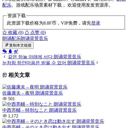
配乐
、游戏配乐场景素材下载， 欢迎使用发发资源库。
资源下载
此资源下载价格为
8.8
F币，VIP免费，请先
登录
收藏 (0)
点赞 (
0
)
朗诵配乐
朗诵背景音乐
复制本文链接
같은 하늘 아래에 서다 朗诵背景音乐
눈처럼 하얀마음은 받을 수 없어 朗诵背景音乐
相关文章
佐藤康夫 – 夜明 朗诵背景音乐
501
中西亮輔 – 特別なこと 朗诵背景音乐
1,172
中西亮輔 – そのとき恋は動き出す 朗诵背景音乐