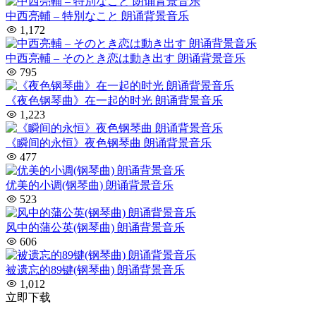
中西亮輔 – 特別なこと 朗诵背景音乐
1,172
中西亮輔 – そのとき恋は動き出す 朗诵背景音乐
795
《夜色钢琴曲》在一起的时光 朗诵背景音乐
1,223
《瞬间的永恒》夜色钢琴曲 朗诵背景音乐
477
优美的小调(钢琴曲) 朗诵背景音乐
523
风中的蒲公英(钢琴曲) 朗诵背景音乐
606
被遗忘的89键(钢琴曲) 朗诵背景音乐
1,012
立即下载