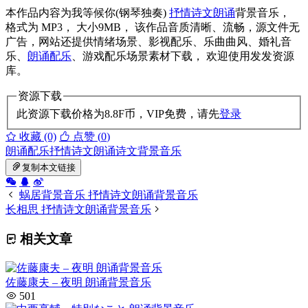
本作品内容为我等候你(钢琴独奏)
抒情诗文朗诵
背景音乐，
格式为 MP3， 大小9MB， 该作品音质清晰、流畅，源文件无
广告，网站还提供情绪场景、影视配乐、乐曲曲风、婚礼音
乐、
朗诵配乐
、游戏配乐场景素材下载， 欢迎使用发发资源
库。
资源下载
此资源下载价格为
8.8
F币，VIP免费，请先
登录
收藏 (0)
点赞 (
0
)
朗诵配乐
抒情诗文朗诵
诗文背景音乐
复制本文链接
蜗居背景音乐 抒情诗文朗诵背景音乐
长相思 抒情诗文朗诵背景音乐
相关文章
佐藤康夫 – 夜明 朗诵背景音乐
501