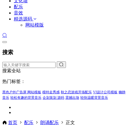
文化墙
配乐
音效
精选源码
网站模版
搜索
搜索全站
热门标签：
黑色户外广告屏 网站模板
模特走秀感
秋之恋游戏开场配乐
VI设计公司模板
幽静
音乐
轻松有趣的背景音乐
企划策划 源码
震撼出场
轻快温暖背景音乐
首页
配乐
朗诵配乐
正文