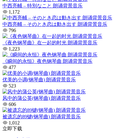
中西亮輔 – 特別なこと 朗诵背景音乐
1,172
中西亮輔 – そのとき恋は動き出す 朗诵背景音乐
796
《夜色钢琴曲》在一起的时光 朗诵背景音乐
1,223
《瞬间的永恒》夜色钢琴曲 朗诵背景音乐
477
优美的小调(钢琴曲) 朗诵背景音乐
523
风中的蒲公英(钢琴曲) 朗诵背景音乐
606
被遗忘的89键(钢琴曲) 朗诵背景音乐
1,012
立即下载