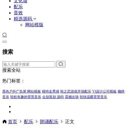
文化墙
配乐
音效
精选源码
网站模版
搜索
搜索全站
热门标签：
黑色户外广告屏 网站模板
模特走秀感
秋之恋游戏开场配乐
VI设计公司模板
幽静
音乐
轻松有趣的背景音乐
企划策划 源码
震撼出场
轻快温暖背景音乐
首页
配乐
朗诵配乐
正文