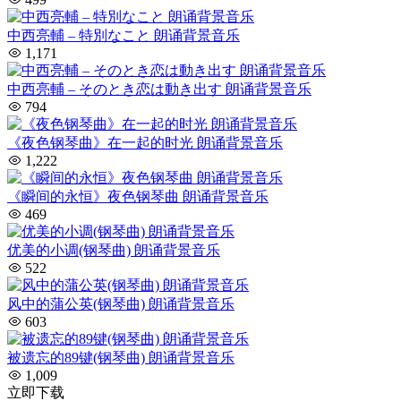
中西亮輔 – 特別なこと 朗诵背景音乐
1,171
中西亮輔 – そのとき恋は動き出す 朗诵背景音乐
794
《夜色钢琴曲》在一起的时光 朗诵背景音乐
1,222
《瞬间的永恒》夜色钢琴曲 朗诵背景音乐
469
优美的小调(钢琴曲) 朗诵背景音乐
522
风中的蒲公英(钢琴曲) 朗诵背景音乐
603
被遗忘的89键(钢琴曲) 朗诵背景音乐
1,009
立即下载