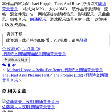
本作品内容为Michael Hoppé – Tears And Roses 抒情诗文
朗诵
背景音乐
， 格式为 MP3， 大小10MB， 该作品音质清晰、流
畅，源文件无广告，网站还提供情绪场景、影视配乐、乐曲曲
风、婚礼音乐、
朗诵配乐
、游戏配乐场景素材下载， 欢迎使
用发发资源库。
资源下载
此资源下载价格为
8.8
F币，VIP免费，请先
登录
收藏 (0)
点赞 (
0
)
抒情诗文朗诵
朗诵配乐
朗诵背景音乐
复制本文链接
Michael Hoppé – Bella (For Bette) 抒情诗文朗诵背景音乐
The Heart Asks Pleasure First／The Promise (Edit) 抒情诗文朗诵
背景音乐
相关文章
佐藤康夫 – 夜明 朗诵背景音乐
499