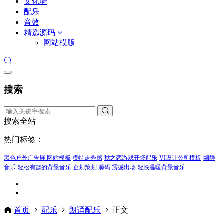
文化墙
配乐
音效
精选源码
网站模版
搜索
搜索全站
热门标签：
黑色户外广告屏 网站模板
模特走秀感
秋之恋游戏开场配乐
VI设计公司模板
幽静
音乐
轻松有趣的背景音乐
企划策划 源码
震撼出场
轻快温暖背景音乐
首页
配乐
朗诵配乐
正文