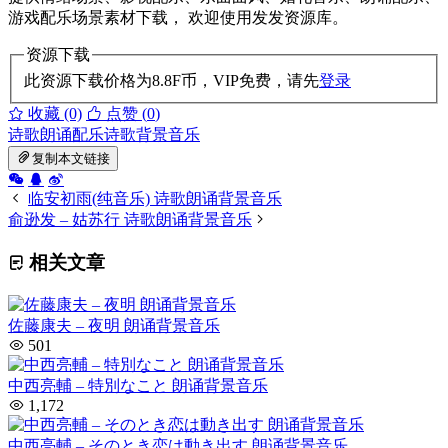
游戏配乐场景素材下载， 欢迎使用发发资源库。
资源下载
此资源下载价格为
8.8
F币，VIP免费，请先
登录
收藏 (0)
点赞 (
0
)
诗歌朗诵配乐
诗歌背景音乐
复制本文链接
临安初雨(纯音乐) 诗歌朗诵背景音乐
俞逊发 – 姑苏行 诗歌朗诵背景音乐
相关文章
佐藤康夫 – 夜明 朗诵背景音乐
501
中西亮輔 – 特別なこと 朗诵背景音乐
1,172
中西亮輔 – そのとき恋は動き出す 朗诵背景音乐