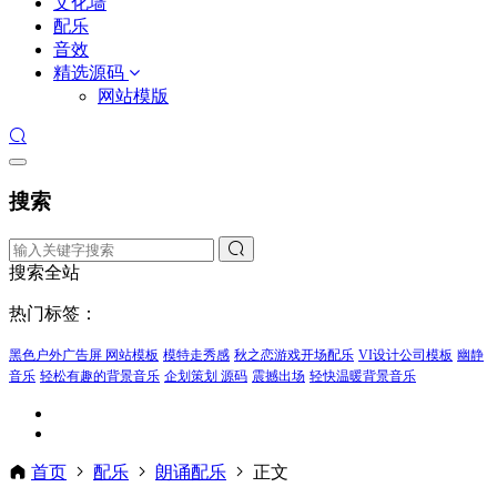
文化墙
配乐
音效
精选源码
网站模版
搜索
搜索全站
热门标签：
黑色户外广告屏 网站模板
模特走秀感
秋之恋游戏开场配乐
VI设计公司模板
幽静
音乐
轻松有趣的背景音乐
企划策划 源码
震撼出场
轻快温暖背景音乐
首页
配乐
朗诵配乐
正文