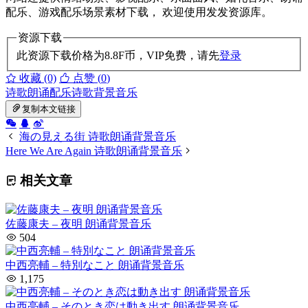
配乐、游戏配乐场景素材下载， 欢迎使用发发资源库。
资源下载
此资源下载价格为
8.8
F币，VIP免费，请先
登录
收藏 (0)
点赞 (
0
)
诗歌朗诵配乐
诗歌背景音乐
复制本文链接
海の見える街 诗歌朗诵背景音乐
Here We Are Again 诗歌朗诵背景音乐
相关文章
佐藤康夫 – 夜明 朗诵背景音乐
504
中西亮輔 – 特別なこと 朗诵背景音乐
1,175
中西亮輔 – そのとき恋は動き出す 朗诵背景音乐