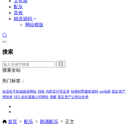
文化墙
配乐
音效
精选源码
网站模版
搜索
搜索全站
热门标签：
自适应手机端旅游网站
回味
内部支付凭证单
轻钢别墅建材源码
mg动画
固定资产
增加单
SEO 友好基建公司网站
觉醒
固定资产让售比价单
首页
配乐
朗诵配乐
正文