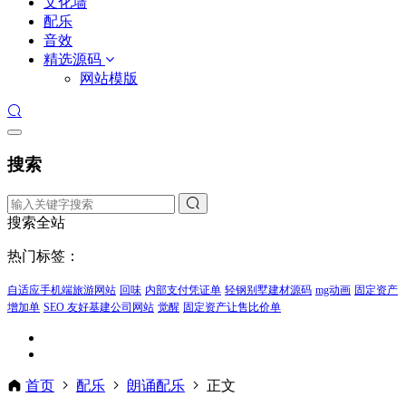
文化墙
配乐
音效
精选源码
网站模版
搜索
搜索全站
热门标签：
自适应手机端旅游网站
回味
内部支付凭证单
轻钢别墅建材源码
mg动画
固定资产
增加单
SEO 友好基建公司网站
觉醒
固定资产让售比价单
首页
配乐
朗诵配乐
正文