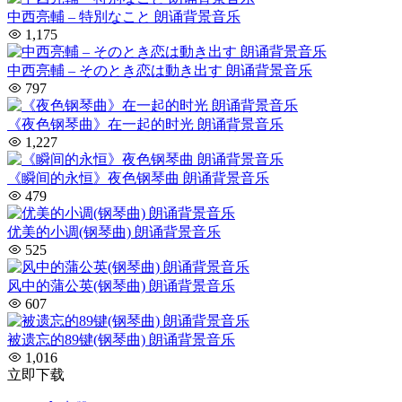
中西亮輔 – 特別なこと 朗诵背景音乐
1,175
中西亮輔 – そのとき恋は動き出す 朗诵背景音乐
797
《夜色钢琴曲》在一起的时光 朗诵背景音乐
1,227
《瞬间的永恒》夜色钢琴曲 朗诵背景音乐
479
优美的小调(钢琴曲) 朗诵背景音乐
525
风中的蒲公英(钢琴曲) 朗诵背景音乐
607
被遗忘的89键(钢琴曲) 朗诵背景音乐
1,016
立即下载