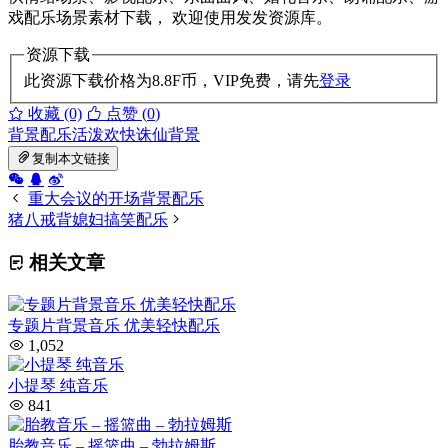
戏配乐场景素材下载， 欢迎使用发发资源库。
资源下载
此资源下载价格为
8.8
F币，VIP免费，请先
登录
收藏 (0)
点赞 (
0
)
背景配乐
活泼欢快
诛仙背景
复制本文链接
重大会议的开场背景配乐
猪八戒背媳妇搞笑配乐
相关文章
专题片背景音乐 优美轻快配乐
1,052
小提琴 纯音乐
841
胎教音乐 – 摇篮曲 – 勃拉姆斯