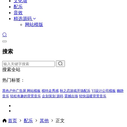
文化墙
配乐
音效
精选源码
网站模版
搜索
搜索全站
热门标签：
黑色户外广告屏 网站模板
模特走秀感
秋之恋游戏开场配乐
VI设计公司模板
幽静
音乐
轻松有趣的背景音乐
企划策划 源码
震撼出场
轻快温暖背景音乐
首页
配乐
其他
正文