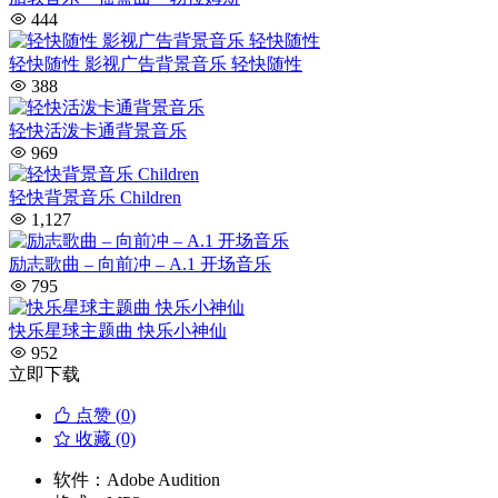
444
轻快随性 影视广告背景音乐 轻快随性
388
轻快活泼卡通背景音乐
969
轻快背景音乐 Children
1,127
励志歌曲 – 向前冲 – A.1 开场音乐
795
快乐星球主题曲 快乐小神仙
952
立即下载
点赞 (
0
)
收藏 (0)
软件：
Adobe Audition